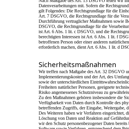
Nach Maßgabe des Art. 13 DSGVO teilen wir Ihn
Datenverarbeitungen mit. Sofern die Rechtsgrund
gilt Folgendes: Die Rechtsgrundlage für die Einho
Art. 7 DSGVO, die Rechtsgrundlage für die Verar
Durchführung vertraglicher Maßnahmen sowie Bean
DSGVO, die Rechtsgrundlage für die Verarbeitung
ist Art. 6 Abs. 1 lit. c DSGVO, und die Rechtsgr
berechtigten Interessen ist Art. 6 Abs. 1 lit. f D
betroffenen Person oder einer anderen natürlich
erforderlich machen, dient Art. 6 Abs. 1 lit. d 
Sicherheitsmaßnahmen
Wir treffen nach Maßgabe des Art. 32 DSGVO unt
Implementierungskosten und der Art, des Umfang
sowie der unterschiedlichen Eintrittswahrscheinl
Freiheiten natürlicher Personen, geeignete tech
Risiko angemessenes Schutzniveau zu gewährleis
Zu den Maßnahmen gehören insbesondere die Siche
Verfügbarkeit von Daten durch Kontrolle des phy
betreffenden Zugriffs, der Eingabe, Weitergabe, 
Des Weiteren haben wir Verfahren eingerichtet, 
Löschung von Daten und Reaktion auf Gefährdung
wir den Schutz personenbezogener Daten bereits
Software sowie Verfahren, entsprechend dem Pri