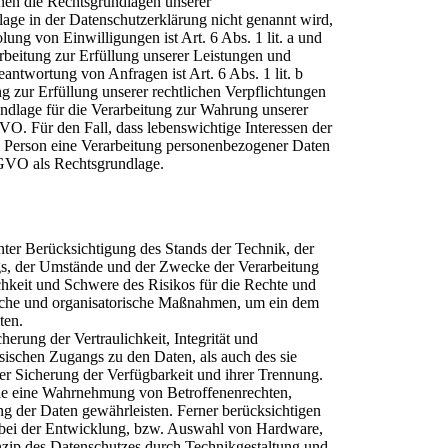
en die Rechtsgrundlagen unserer
lage in der Datenschutzerklärung nicht genannt wird,
lung von Einwilligungen ist Art. 6 Abs. 1 lit. a und
beitung zur Erfüllung unserer Leistungen und
twortung von Anfragen ist Art. 6 Abs. 1 lit. b
 zur Erfüllung unserer rechtlichen Verpflichtungen
undlage für die Verarbeitung zur Wahrung unserer
SGVO. Für den Fall, dass lebenswichtige Interessen der
en Person eine Verarbeitung personenbezogener Daten
DSGVO als Rechtsgrundlage.
er Berücksichtigung des Stands der Technik, der
s, der Umstände und der Zwecke der Verarbeitung
ichkeit und Schwere des Risikos für die Rechte und
nische und organisatorische Maßnahmen, um ein dem
ten.
rung der Vertraulichkeit, Integrität und
sischen Zugangs zu den Daten, als auch des sie
der Sicherung der Verfügbarkeit und ihrer Trennung.
die eine Wahrnehmung von Betroffenenrechten,
 der Daten gewährleisten. Ferner berücksichtigen
 bei der Entwicklung, bzw. Auswahl von Hardware,
nzip des Datenschutzes durch Technikgestaltung und