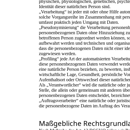
physischen, physiologischen, genetischen, psychis
Identität dieser natürlichen Person sind.
„Verarbeitung“ ist jeder mit oder ohne Hilfe auto
solche Vorgangsreihe im Zusammenhang mit perso
umfasst praktisch jeden Umgang mit Daten.
„Pseudonymisierung“ die Verarbeitung personenbe
personenbezogenen Daten ohne Hinzuziehung zusät
betroffenen Person zugeordnet werden können, so
aufbewahrt werden und technischen und organisa
dass die personenbezogenen Daten nicht einer iden
zugewiesen werden.
„Profiling“ jede Art der automatisierten Verarbei
diese personenbezogenen Daten verwendet werden
eine natürliche Person beziehen, zu bewerten, in
wirtschaftliche Lage, Gesundheit, persönliche Vorl
Aufenthaltsort oder Ortswechsel dieser natürlich
Als „Verantwortlicher“ wird die natürliche oder j
Stelle, die allein oder gemeinsam mit anderen üb
personenbezogenen Daten entscheidet, bezeichnet
„Auftragsverarbeiter“ eine natürliche oder juristi
die personenbezogene Daten im Auftrag des Veran
Maßgebliche Rechtsgrundl