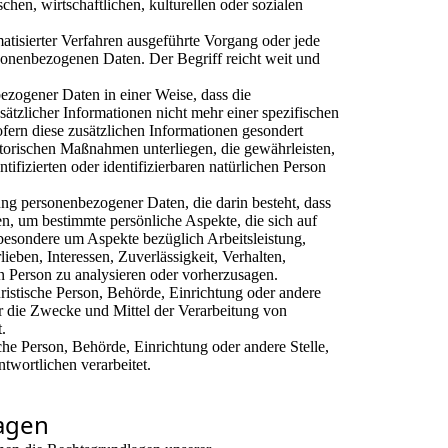
chen, wirtschaftlichen, kulturellen oder sozialen
matisierter Verfahren ausgeführte Vorgang oder jede
nenbezogenen Daten. Der Begriff reicht weit und
zogener Daten in einer Weise, dass die
zlicher Informationen nicht mehr einer spezifischen
fern diese zusätzlichen Informationen gesondert
torischen Maßnahmen unterliegen, die gewährleisten,
tifizierten oder identifizierbaren natürlichen Person
tung personenbezogener Daten, die darin besteht, dass
, um bestimmte persönliche Aspekte, die sich auf
sbesondere um Aspekte bezüglich Arbeitsleistung,
ieben, Interessen, Zuverlässigkeit, Verhalten,
en Person zu analysieren oder vorherzusagen.
uristische Person, Behörde, Einrichtung oder andere
er die Zwecke und Mittel der Verarbeitung von
.
sche Person, Behörde, Einrichtung oder andere Stelle,
twortlichen verarbeitet.
agen