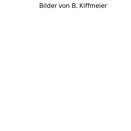
Bilder von B. Kiffmeier